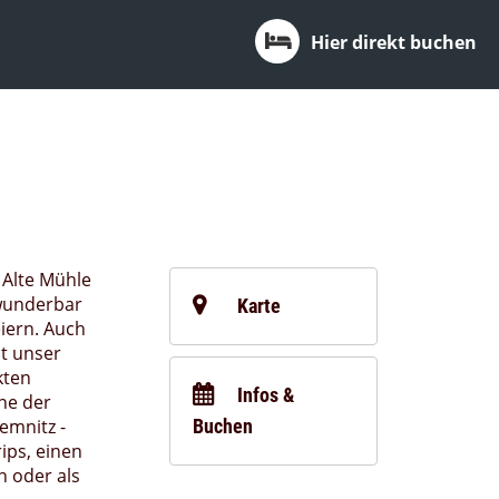
Hier direkt buchen
 Alte Mühle
 wunderbar
Karte
iern. Auch
t unser
kten
Infos &
ne der
emnitz -
Buchen
ips, einen
n oder als