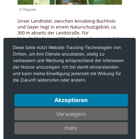
© Pepsite
Unser Landhotel, zwischen Annaberg-Buchholz
und Geyer liegt in einem Naturschutzgebiet, ca.
300 m abseits der Landstraße. Für
Naturliebhaber und Wanderfreunde ein wahrlich
schönes Fleckchen Erde. Botanische
Diese Seite nutzt Website Tracking-Technologien von
Kostbarkeiten, wie die Orchidee "Manns
Dritten, um ihre Dienste anzubieten, stetig zu
Knabenkraut" oder die "Akeleiblättrige
verbessern und Werbung entsprechend der Interessen
Wiesenraute"- sind nur ausgewählte Beispiele
der Nutzer anzuzeigen. Ich bin damit einverstanden
einer vielseitigen Fauna und Flora.
und kann meine Einwilligung jederzeit mit Wirkung für
die Zukunft widerrufen oder ändern.
Akzeptieren
Verweigern
mehr