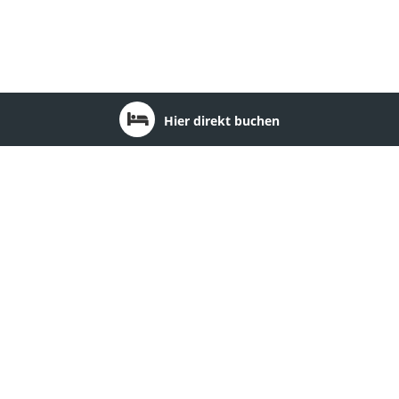
Hier direkt buchen
Ort: Tannenberg
1
Waldgasthof & Hotel Am Sauwald
Ort: Tannenberg
Region:
Erzgebirge