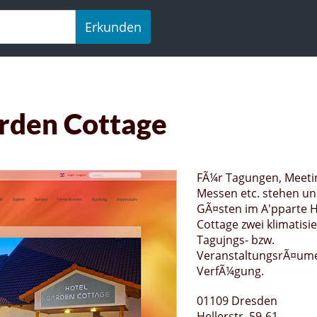
Erkunden
arden Cottage
FÃ¼r Tagungen, Meetin
Messen etc. stehen u
GÃ¤sten im A'pparte 
Cottage zwei klimatisie
Tagujngs- bzw.
VeranstaltungsrÃ¤ume
VerfÃ¼gung.
01109 Dresden
Hellerstr. 59-61